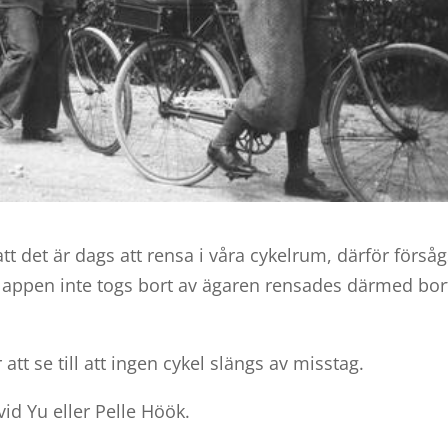
tt det är dags att rensa i våra cykelrum, därför förså
r lappen inte togs bort av ägaren rensades därmed bor
att se till att ingen cykel slängs av misstag.
vid Yu eller Pelle Höök.