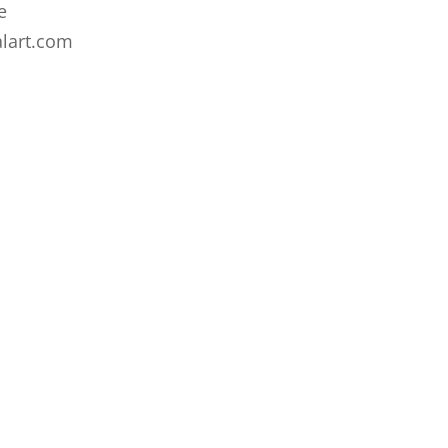
e
alart.com